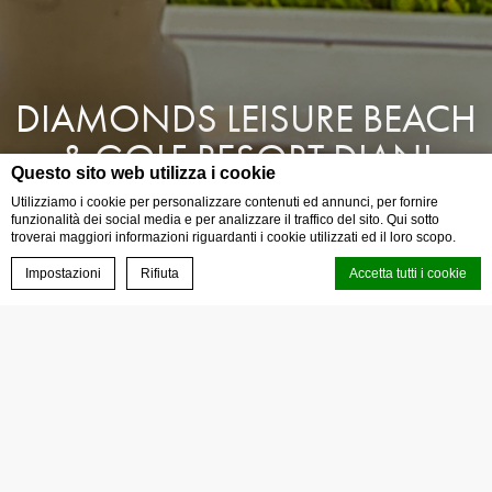
DIAMONDS LEISURE BEACH
& GOLF RESORT DIANI
Questo sito web utilizza i cookie
BEACH KENYA
Utilizziamo i cookie per personalizzare contenuti ed annunci, per fornire
funzionalità dei social media e per analizzare il traffico del sito. Qui sotto
troverai maggiori informazioni riguardanti i cookie utilizzati ed il loro scopo.
ENGLISH
Impostazioni
Rifiuta
Accetta tutti i cookie
BOOK NOW
CALL US
ITALIANO
HOMEPAGE
Cookie Declaration generata dal
CMP Macaron d-edge
. Ultimo aggiornamento:
2022-11-16.
Cosa sono i cookies?
I cookie sono piccoli file di testo che possono essere utilizzati dai
siti web per rendere più efficiente l'esperienza per l'utente. Puoi
accettare tutti i cookie o selezionare le categorie che desideri
abilitare.